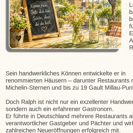
L
b
b
f
E
A
R
Sein handwerkliches Können entwickelte er in
renommierten Häusern – darunter Restaurants 
Michelin-Sternen und bis zu 19 Gault Millau-Pun
Doch Ralph ist nicht nur ein exzellenter Handwer
sondern auch ein erfahrener Gastronom.
Er führte in Deutschland mehrere Restaurants a
verantwortlicher Gastgeber und Pächter und wir
zahlreichen Neueröffnungen erfolgreich mit.