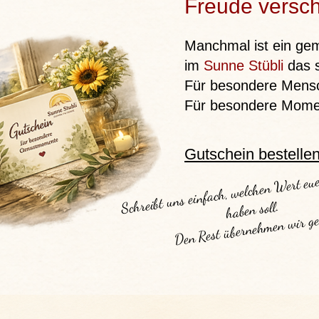
Freude versc
Manchmal ist ein g
im
Sunne Stübli
das 
Für besondere Mens
Für besondere Mome
Gutschein bestelle
Schreibt uns einfach, 
Wert euer Guts
haben soll.
Den Rest übernehmen wir g