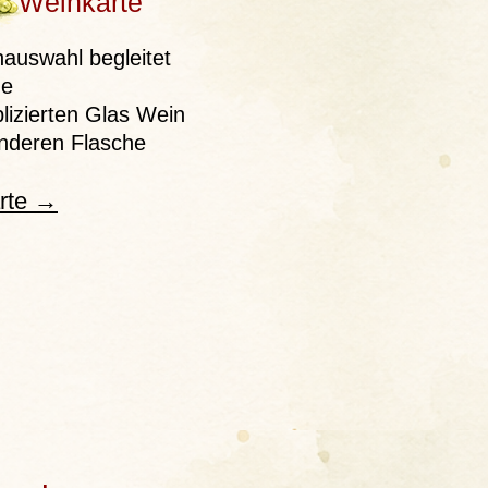
Weinkarte
auswahl begleitet
he
izierten Glas Wein
onderen Flasche
rte →