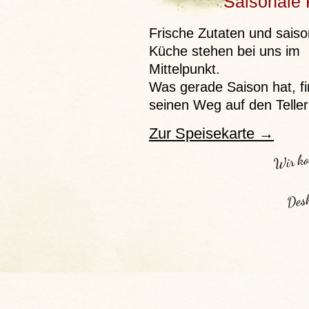
Saisonale
Frische Zutaten und saiso
Küche stehen bei uns im
Mittelpunkt.
Was gerade Saison hat, fi
seinen Weg auf den Teller
Zur Speisekarte →
Wir ko
Desh